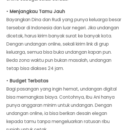
•
Menjangkau Tamu Jauh
Bayangkan Dina dan Rudi yang punya keluarga besar
tersebar di Indonesia dan luar negeri. Jika undangan
dicetak, harus kirim banyak surat ke banyak kota.
Dengan undangan online, sekali kirim link di grup
keluarga, semua bisa buka undangan kapan pun.
Beda zona waktu pun bukan masalah, undangan
tetap bisa diakses 24 jam.
•
Budget Terbatas
Bagi pasangan yang ingin hemat, undangan digital
bisa memangkas biaya. Contohnya, Ibu Ani hanya
punya anggaran minim untuk undangan. Dengan
undangan online, ia bisa berikan desain elegan
kepada tamu tanpa mengeluarkan ratusan ribu
rupiah untuk cetak.