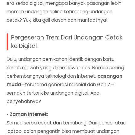
era serba digital, mengapa banyak pasangan lebih
memilih undangan online ketimbang undangan
cetak? Yuk, kita gali alasan dan manfaatnya!
Pergeseran Tren: Dari Undangan Cetak
ke Digital
Dulu, undangan pernikahan identik dengan kartu
kertas mewah yang dikirim lewat pos. Namun seiring
berkembangnya teknologi dan internet,
pasangan
muda
—terutama generasi milenial dan Gen Z—
semakin tertarik ke undangan digital. Apa
penyebabnya?
•
Zaman Internet:
Semua serba cepat dan terhubung. Dari ponsel atau
laptop, calon pengantin bisa membuat undangan