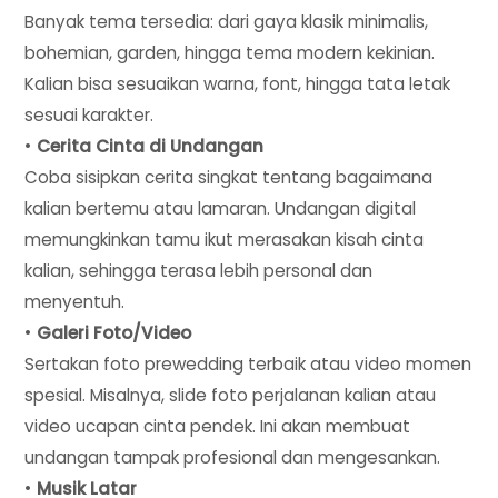
Banyak tema tersedia: dari gaya klasik minimalis,
bohemian, garden, hingga tema modern kekinian.
Kalian bisa sesuaikan warna, font, hingga tata letak
sesuai karakter.
•
Cerita Cinta di Undangan
Coba sisipkan cerita singkat tentang bagaimana
kalian bertemu atau lamaran. Undangan digital
memungkinkan tamu ikut merasakan kisah cinta
kalian, sehingga terasa lebih personal dan
menyentuh.
•
Galeri Foto/Video
Sertakan foto prewedding terbaik atau video momen
spesial. Misalnya, slide foto perjalanan kalian atau
video ucapan cinta pendek. Ini akan membuat
undangan tampak profesional dan mengesankan.
•
Musik Latar