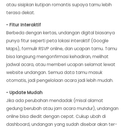
atau sisipkan kutipan romantis supaya tamu lebih
terasa dekat.
•
Fitur Interaktif
Berbeda dengan kertas, undangan digital biasanya
punya fitur seperti peta lokasi interaktif (Google
Maps), formulir RSVP online, dan ucapan tamu. Tamu
bisa langsung mengonfirmasi kehadiran, melihat
jadwal acara, atau memberi ucapan selamat lewat
website undangan. Semua data tamu masuk
otomatis, jadi pengelolaan acara jadi lebih mudah.
•
Update Mudah
Jika ada perubahan mendadak (misal alamat
gedung berubah atau jam acara mundur), undangan
online bisa diedit dengan cepat. Cukup ubah di
dashboard, undangan yang sudah disebar akan ter-