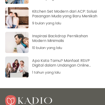
Kitchen Set Modern dari ACP: Solusi
Pasangan Muda yang Baru Menikah
9 bulan yang lalu
Inspirasi Backdrop Pernikahan
Modern Minimalis
10 bulan yang lalu
Apa Kata Tamu? Manfaat RSVP
Digital dalam Undangan Online
Pernikahan
1 tahun yang lalu