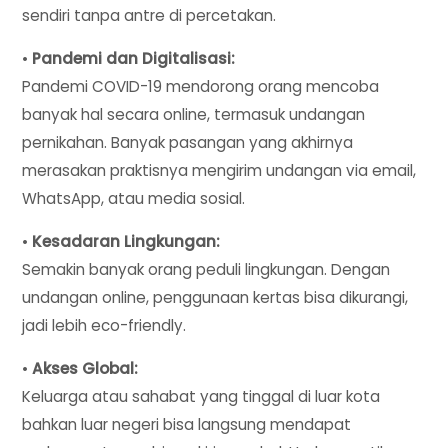
sendiri tanpa antre di percetakan.
•
Pandemi dan Digitalisasi:
Pandemi COVID-19 mendorong orang mencoba
banyak hal secara online, termasuk undangan
pernikahan. Banyak pasangan yang akhirnya
merasakan praktisnya mengirim undangan via email,
WhatsApp, atau media sosial.
•
Kesadaran Lingkungan:
Semakin banyak orang peduli lingkungan. Dengan
undangan online, penggunaan kertas bisa dikurangi,
jadi lebih eco-friendly.
•
Akses Global:
Keluarga atau sahabat yang tinggal di luar kota
bahkan luar negeri bisa langsung mendapat