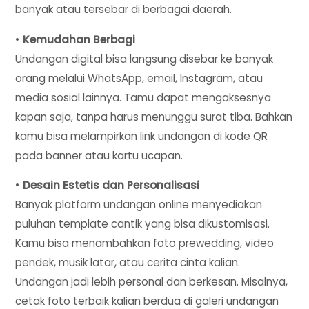
banyak atau tersebar di berbagai daerah.
•
Kemudahan Berbagi
Undangan digital bisa langsung disebar ke banyak
orang melalui WhatsApp, email, Instagram, atau
media sosial lainnya. Tamu dapat mengaksesnya
kapan saja, tanpa harus menunggu surat tiba. Bahkan
kamu bisa melampirkan link undangan di kode QR
pada banner atau kartu ucapan.
•
Desain Estetis dan Personalisasi
Banyak platform undangan online menyediakan
puluhan template cantik yang bisa dikustomisasi.
Kamu bisa menambahkan foto prewedding, video
pendek, musik latar, atau cerita cinta kalian.
Undangan jadi lebih personal dan berkesan. Misalnya,
cetak foto terbaik kalian berdua di galeri undangan