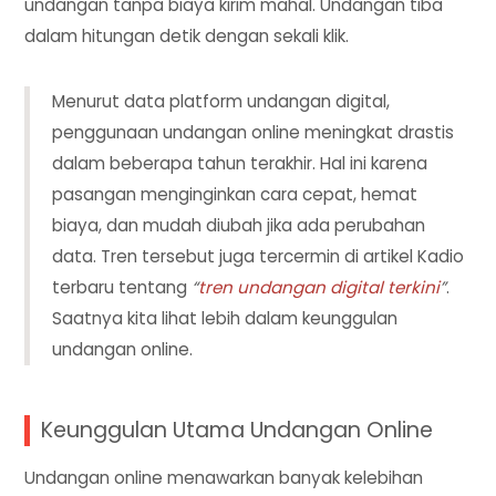
undangan tanpa biaya kirim mahal. Undangan tiba
dalam hitungan detik dengan sekali klik.
Menurut data platform undangan digital,
penggunaan undangan online meningkat drastis
dalam beberapa tahun terakhir. Hal ini karena
pasangan menginginkan cara cepat, hemat
biaya, dan mudah diubah jika ada perubahan
data. Tren tersebut juga tercermin di artikel Kadio
terbaru tentang
“
tren undangan digital terkini
”
.
Saatnya kita lihat lebih dalam keunggulan
undangan online.
Keunggulan Utama Undangan Online
Undangan online menawarkan banyak kelebihan