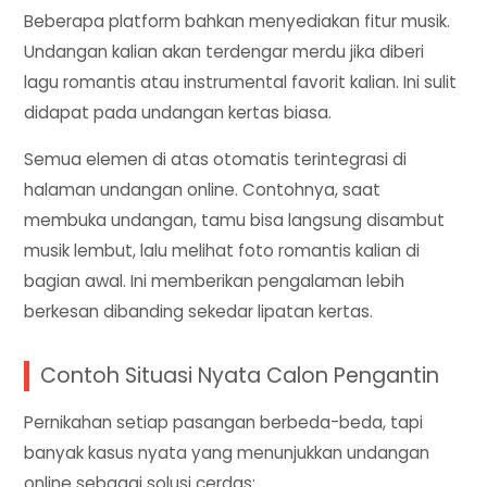
Beberapa platform bahkan menyediakan fitur musik.
Undangan kalian akan terdengar merdu jika diberi
lagu romantis atau instrumental favorit kalian. Ini sulit
didapat pada undangan kertas biasa.
Semua elemen di atas otomatis terintegrasi di
halaman undangan online. Contohnya, saat
membuka undangan, tamu bisa langsung disambut
musik lembut, lalu melihat foto romantis kalian di
bagian awal. Ini memberikan pengalaman lebih
berkesan dibanding sekedar lipatan kertas.
Contoh Situasi Nyata Calon Pengantin
Pernikahan setiap pasangan berbeda-beda, tapi
banyak kasus nyata yang menunjukkan undangan
online sebagai solusi cerdas: