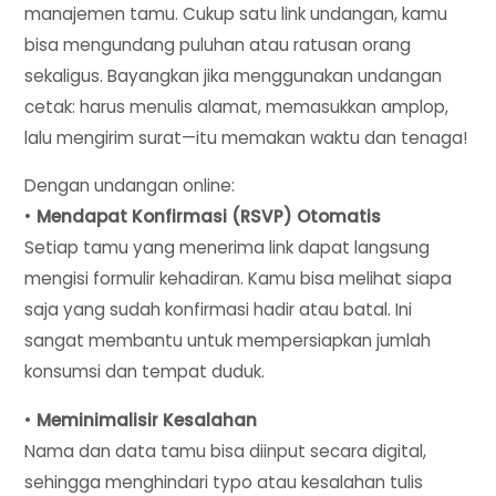
manajemen tamu. Cukup satu link undangan, kamu
bisa mengundang puluhan atau ratusan orang
sekaligus. Bayangkan jika menggunakan undangan
cetak: harus menulis alamat, memasukkan amplop,
lalu mengirim surat—itu memakan waktu dan tenaga!
Dengan undangan online:
•
Mendapat Konfirmasi (RSVP) Otomatis
Setiap tamu yang menerima link dapat langsung
mengisi formulir kehadiran. Kamu bisa melihat siapa
saja yang sudah konfirmasi hadir atau batal. Ini
sangat membantu untuk mempersiapkan jumlah
konsumsi dan tempat duduk.
•
Meminimalisir Kesalahan
Nama dan data tamu bisa diinput secara digital,
sehingga menghindari typo atau kesalahan tulis