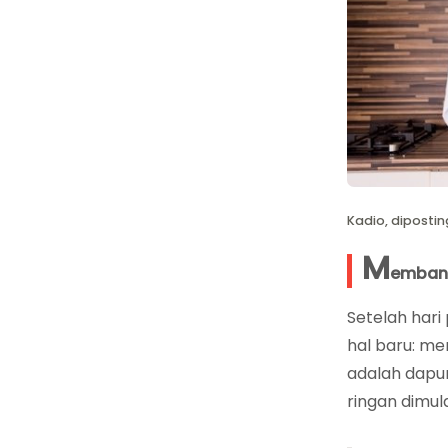
Kadio, dipostin
M
embang
Setelah har
hal baru: me
adalah dapu
ringan dimula