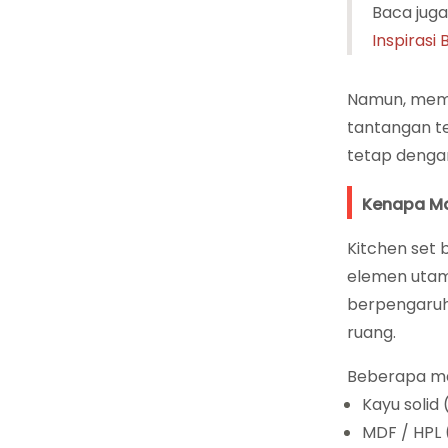
Baca juga 
Inspirasi
Namun, memba
tantangan te
tetap deng
Kenapa Mat
Kitchen set
elemen utam
berpengaruh
ruang.
Beberapa ma
Kayu solid
MDF / HPL 