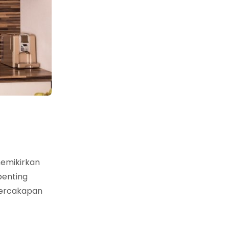
memikirkan
penting
percakapan