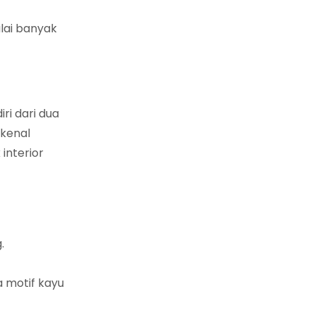
lai banyak
ri dari dua
ikenal
interior
.
a motif kayu