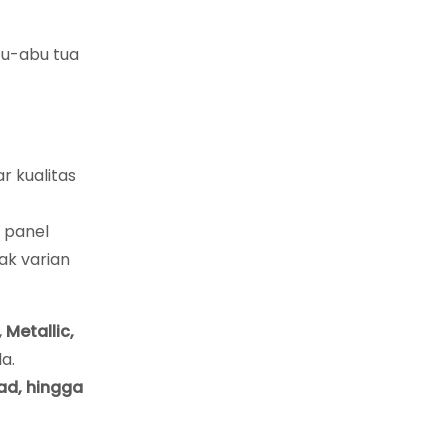
bu-abu tua
r kualitas
 panel
ak varian
 Metallic,
a.
ad, hingga