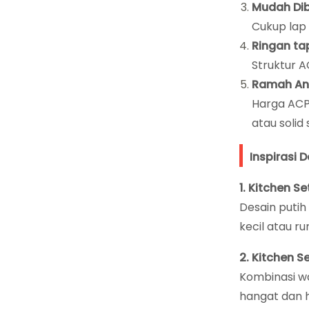
Mudah Dib
Cukup lap
Ringan ta
Struktur A
Ramah An
Harga ACP 
atau solid 
Inspirasi 
1. Kitchen S
Desain puti
kecil atau ru
2. Kitchen S
Kombinasi wa
hangat dan 