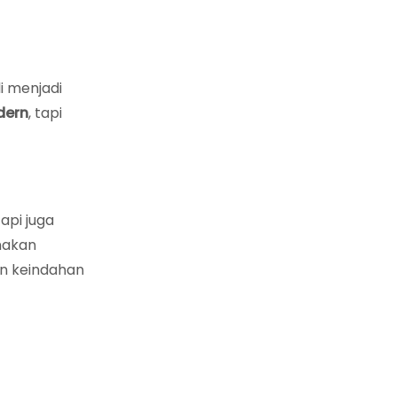
i menjadi
dern
, tapi
api juga
nakan
n keindahan