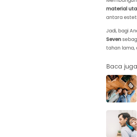
Membangun d
material ut
antara esteti
Jadi, bagi 
Seven
sebaga
tahan lama,
Baca juga a