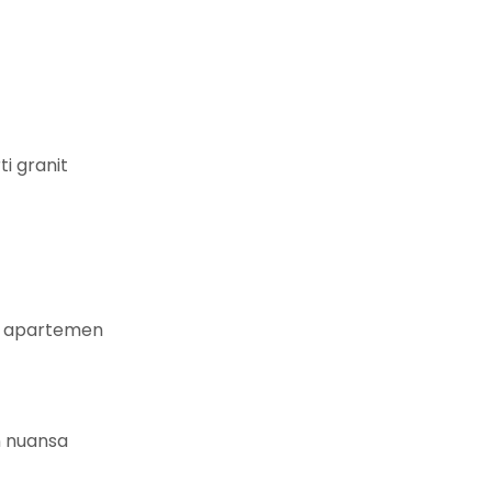
i granit
uk apartemen
n nuansa