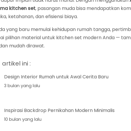
apur impian tidak harus mahal. Dengan menggunakan
ama kitchen set
, pasangan muda bisa mendapatkan kom
ka, ketahanan, dan efisiensi biaya.
Anda yang baru memulai kehidupan rumah tangga, perti
i pilihan material untuk kitchen set modern Anda — tamp
 dan mudah dirawat.
rtikel ini :
Design Interior Rumah untuk Awal Cerita Baru
3 bulan yang lalu
Inspirasi Backdrop Pernikahan Modern Minimalis
10 bulan yang lalu