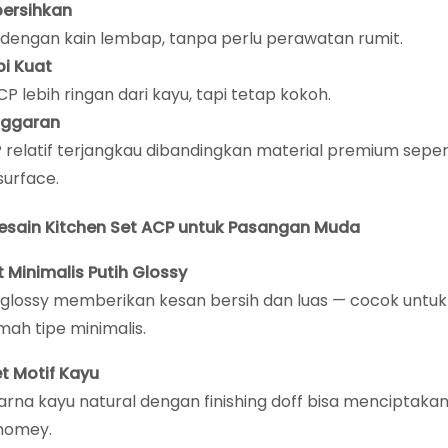
ersihkan
 dengan kain lembap, tanpa perlu perawatan rumit.
pi Kuat
CP lebih ringan dari kayu, tapi tetap kokoh.
ggaran
relatif terjangkau dibandingkan material premium sepert
surface.
Desain Kitchen Set ACP untuk Pasangan Muda
et Minimalis Putih Glossy
h glossy memberikan kesan bersih dan luas — cocok unt
mah tipe minimalis.
et Motif Kayu
rna kayu natural dengan finishing doff bisa menciptaka
homey.