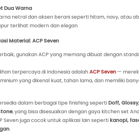
Set Dua Warna
rna netral dan aksen berani seperti hitam, navy, atau a
ur terlihat modern dan elegan.
si Material: ACP Seven
terbaik, gunakan ACP yang memang dibuat dengan standa
ilihan terpercaya di Indonesia adalah
ACP Seven
— merek
minium yang dikenal kuat, tahan lama, dan memiliki bany
rsedia dalam berbagai tipe finishing seperti
Doff, Glossy,
Stone
, yang bisa disesuaikan dengan gaya kitchen set And
CP Seven juga cocok untuk aplikasi lain seperti
kanopi, fas
ngan
.