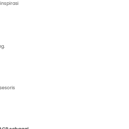
nspirasi
ng.
sesoris