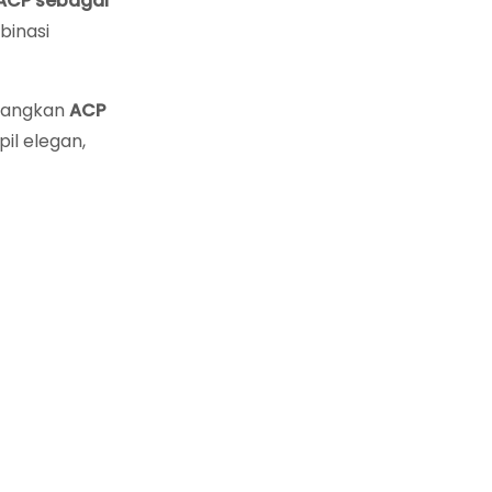
ACP sebagai
binasi
mbangkan
ACP
il elegan,