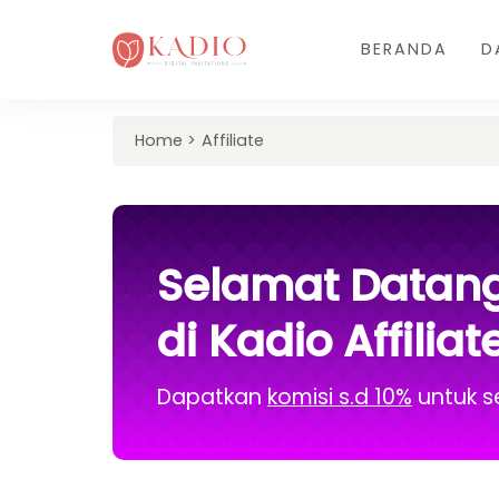
BERANDA
D
Home
Affiliate
Selamat Datan
di Kadio Affiliat
Dapatkan
komisi s.d 10%
untuk s