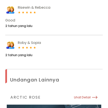
Risewin & Rebecca
★
★
★
★
★
Good
2 tahun yang lalu
Roby & Sopia
★
★
★
★
★
2 tahun yang lalu
Undangan Lainnya
ARCTIC ROSE
Lihat Detail