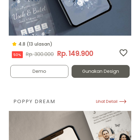
4.8 (13 ulasan)
Rp. 149.900
Rp. 300.000
50%
Demo
Gunakan Design
POPPY DREAM
Lihat Detail