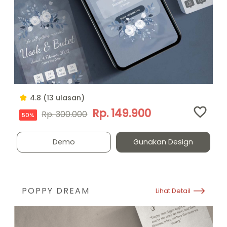
4.8 (13 ulasan)
Rp. 149.900
Rp. 300.000
50%
Demo
Gunakan Design
POPPY DREAM
Lihat Detail