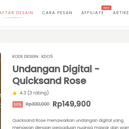
New
AFTAR DESAIN
CARA PESAN
AFFILIATE
ARTIKE
KODE DESIGN : KDO5
Undangan Digital -
Quicksand Rose
4.3 (3 rating)
Rp149,900
Rp300,000
50%
Quicksand Rose menawarkan undangan digital yang
menawan dengan perpaduan nuansa mawar dan war