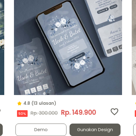
4.8 (13 ulasan)
Rp. 149.900
Rp. 300.000
50%
Demo
Gunakan Design