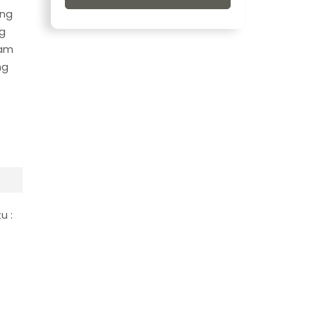
ang
g
lam
ng
u :