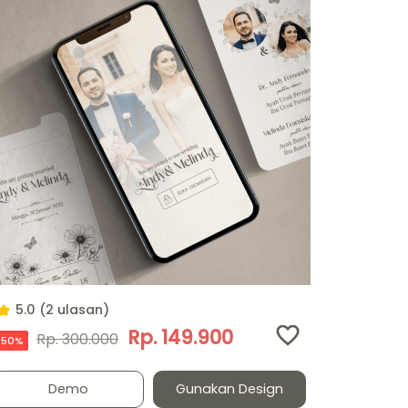
5.0 (2 ulasan)
Rp. 149.900
Rp. 300.000
50%
Demo
Gunakan Design