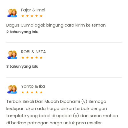
Fajar & Imel
★
★
★
★
★
Bagus Cuma agak bingung cara kirim ke teman
2 tahun yang lalu
ROBI & NETA
★
★
★
★
★
3 tahun yang lalu
Yanto & Ika
★
★
★
★
★
Terbaik Sekali Dan Mudah Dipahami (y) Semoga
kedepan akan ada harga diskon terbaik dengan
tamplate yang bakal di update (y) dan saran mohon
di berikan potongan harga untuk para reseller