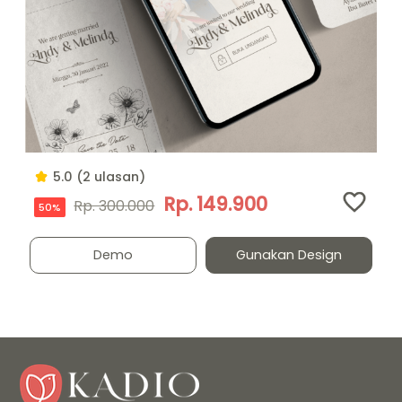
5.0 (2 ulasan)
Rp. 149.900
Rp. 300.000
50%
Demo
Gunakan Design