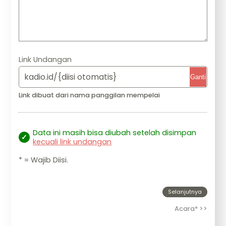
Link Undangan
kadio.id/{diisi otomatis}
Ganti
Link dibuat dari nama panggilan mempelai
Data ini masih bisa diubah setelah disimpan
kecuali link undangan
* = Wajib Diisi.
Selanjutnya
Acara* >>