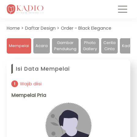
Home
Daftar Design
Order - Black Elegance
Gambar
Photo
Cerita
Mempelai
Acara
Kado
Pendukung
Gallery
Cinta
Isi Data Mempelai
Wajib diisi
Mempelai Pria