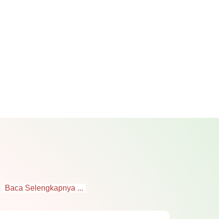
.
Baca Selengkapnya ...
 desain atau template yang tersedia,