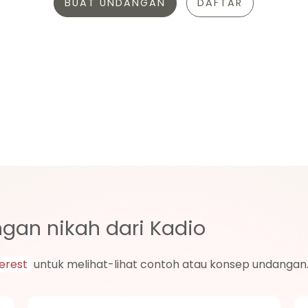
BUAT UNDANGAN
DAFTAR
gan nikah dari Kadio
erest
untuk melihat-lihat contoh atau konsep undangan
 website undangan jadi dari Kadio. Kamu pilih salah satu