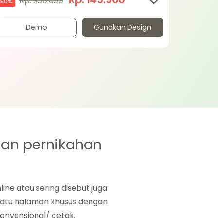
Rp. 300.000
50%
Demo
Gunakan Design
gan pernikahan
ine atau sering disebut juga
 satu halaman khusus dengan
nvensional/ cetak.