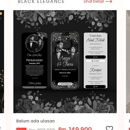
BLACK ELEGANCE
Lihat Detail
Belum ada ulasan
Rp. 149.900