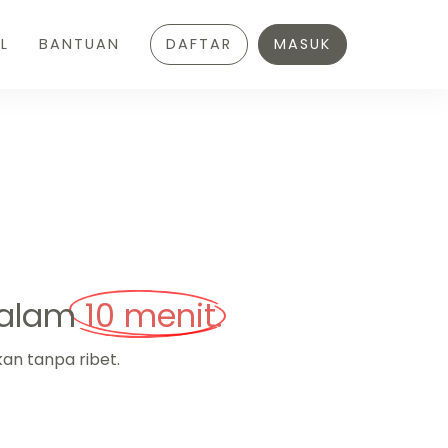
L
BANTUAN
DAFTAR
MASUK
dalam
10 menit.
an tanpa ribet.