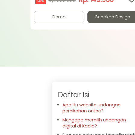
Rp. 300.000
50%
Demo
Gunakan Design
Daftar Isi
Apa itu website undangan
pernikahan online?
Mengapa memilih undangan
digital di Kadio?