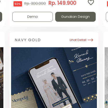
Rp. 149.900
Rp. 300.000
50%
Demo
Gunakan Design
NAVY GOLD
Lihat Detail