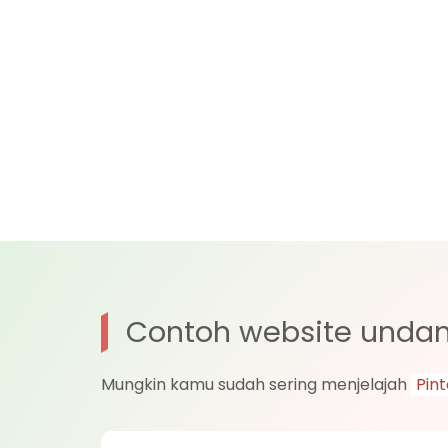
Contoh website undan
Mungkin kamu sudah sering menjelajah
Pint
Di bawah ini kamu bisa lihat langsung contoh