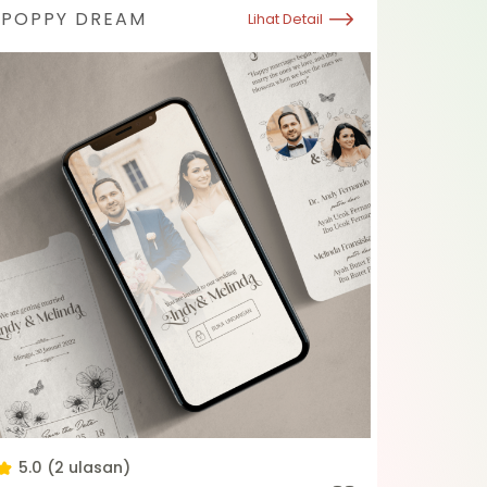
 membuat langsung undangan pernikahan
POPPY DREAM
Lihat Detail
5.0 (2 ulasan)