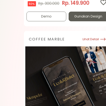
Rp. 149.900
Rp. 300.000
50%
Demo
Gunakan Design
COFFEE MARBLE
Lihat Detail