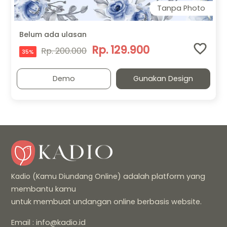
Tanpa Photo
Belum ada ulasan
Rp. 129.900
Rp. 200.000
35%
Demo
Gunakan Design
Kadio (Kamu Diundang Online)
adalah platform yang
membantu kamu
untuk membuat undangan online berbasis website.
Email : info@kadio.id